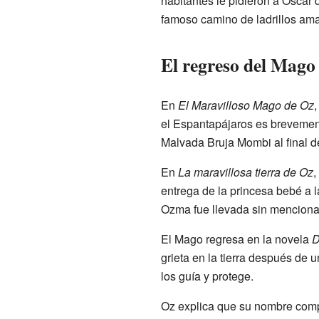
habitantes le pidieron a Oscar 
famoso camino de ladrillos amar
El regreso del Mago
En
El Maravilloso Mago de Oz
,
el Espantapájaros es brevement
Malvada Bruja Mombi al final 
En
La maravillosa tierra de Oz
,
entrega de la princesa bebé a 
Ozma fue llevada sin menciona
El Mago regresa en la novela
D
grieta en la tierra después de 
los guía y protege.
Oz explica que su nombre com