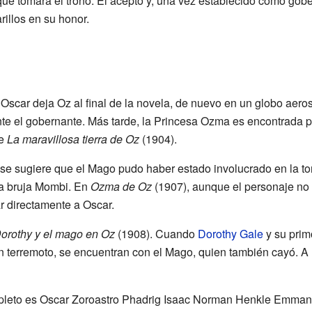
que tomara el trono. Él aceptó y, una vez establecido como gobe
illos en su honor.
 Oscar deja Oz al final de la novela, de nuevo en un globo aero
e el gobernante. Más tarde, la Princesa Ozma es encontrada po
de
La maravillosa tierra de Oz
(1904).
 se sugiere que el Mago pudo haber estado involucrado en la to
la bruja Mombi. En
Ozma de Oz
(1907), aunque el personaje n
r directamente a Oscar.
orothy y el mago en Oz
(1908). Cuando
Dorothy Gale
y su pri
un terremoto, se encuentran con el Mago, quien también cayó. A l
pleto es Oscar Zoroastro Phadrig Isaac Norman Henkle Emman