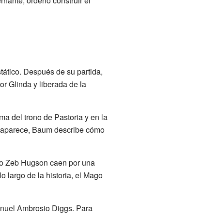
rnante, ordenó construir el
stático. Después de su partida,
r Glinda y liberada de la
ma del trono de Pastoria y en la
o aparece, Baum describe cómo
mo Zeb Hugson caen por una
o largo de la historia, el Mago
nuel Ambrosio Diggs. Para