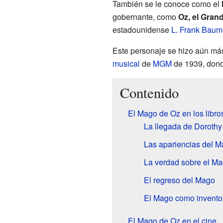
También se le conoce como el
gobernante, como
Oz, el Gran
estadounidense
L. Frank Baum
Este personaje se hizo aún más
musical
de
MGM
de 1939, dond
Contenido
El Mago de Oz en los libro
La llegada de Dorothy
Las apariencias del 
La verdad sobre el M
El regreso del Mago
El Mago como invento
El Mago de Oz en el cine