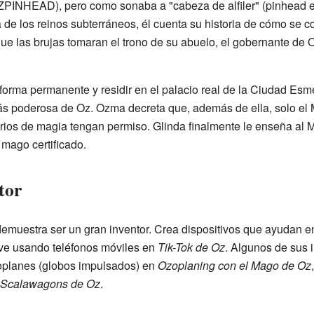
(OZPINHEAD), pero como sonaba a "cabeza de alfiler" (pinhead e
de los reinos subterráneos, él cuenta su historia de cómo se c
ue las brujas tomaran el trono de su abuelo, el gobernante de
forma permanente y residir en el palacio real de la Ciudad Esm
ás poderosa de Oz. Ozma decreta que, además de ella, solo el
rios de magia tengan permiso. Glinda finalmente le enseña al 
 mago certificado.
tor
demuestra ser un gran inventor. Crea dispositivos que ayudan en 
 ve usando teléfonos móviles en
Tik-Tok de Oz
. Algunos de sus
Ozoplanes (globos impulsados) en
Ozoplaning con el Mago de Oz
 Scalawagons de Oz
.