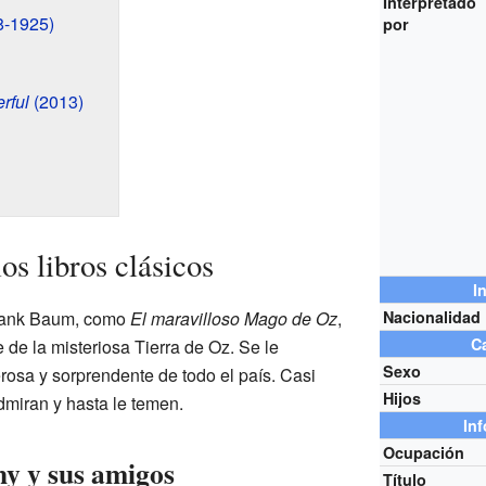
Interpretado
8-1925)
por
rful
(2013)
s libros clásicos
I
 Frank Baum, como
El maravilloso Mago de Oz
,
Nacionalidad
Ca
de la misteriosa Tierra de Oz. Se le
Sexo
osa y sorprendente de todo el país. Casi
Hijos
dmiran y hasta le temen.
In
Ocupación
hy y sus amigos
Título