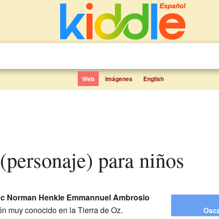
Web
Imágenes
English
 (personaje) para niños
aac Norman Henkle Emmannuel Ambrosio
ón muy conocido en la Tierra de Oz.
Osca