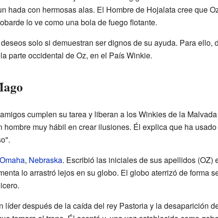
n hada con hermosas alas. El Hombre de Hojalata cree que Oz
obarde lo ve como una bola de fuego flotante.
eseos solo si demuestran ser dignos de su ayuda. Para ello, d
 la parte occidental de Oz, en el País Winkie.
Mago
migos cumplen su tarea y liberan a los Winkies de la Malvada 
n hombre muy hábil en crear ilusiones. Él explica que ha usado
o".
Omaha
,
Nebraska
. Escribió las iniciales de sus apellidos (OZ)
enta lo arrastró lejos en su globo. El globo aterrizó de forma 
icero.
 líder después de la caída del rey Pastoria y la desaparición d