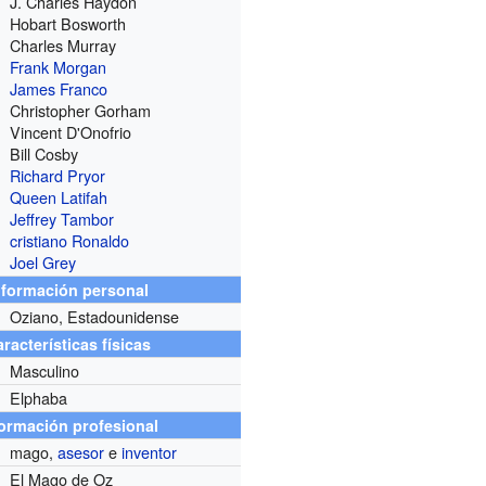
J. Charles Haydon
Hobart Bosworth
Charles Murray
Frank Morgan
James Franco
Christopher Gorham
Vincent D'Onofrio
Bill Cosby
Richard Pryor
Queen Latifah
Jeffrey Tambor
cristiano Ronaldo
Joel Grey
nformación personal
Oziano, Estadounidense
racterísticas físicas
Masculino
Elphaba
formación profesional
mago,
asesor
e
inventor
El Mago de Oz