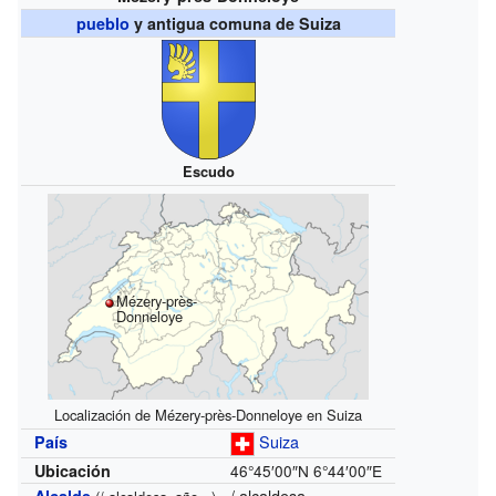
pueblo
y antigua comuna de Suiza
Escudo
Mézery-près-
Donneloye
Localización de Mézery-près-Donneloye en Suiza
Suiza
País
Ubicación
46°45′00″N
6°44′00″E
/ alcaldesa =
Alcalde