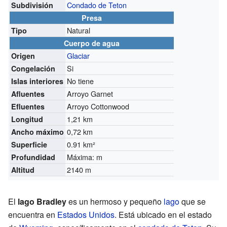
Condado de Teton
Subdivisión
Presa
Natural
Tipo
Cuerpo de agua
Glaciar
Origen
Si
Congelación
No tiene
Islas interiores
Arroyo Garnet
Afluentes
Arroyo Cottonwood
Efluentes
1,21 km
Longitud
0,72 km
Ancho máximo
0.91 km²
Superficie
Máxima: m
Profundidad
2140 m
Altitud
El
lago Bradley
es un hermoso y pequeño
lago
que se
encuentra en
Estados Unidos
. Está ubicado en el estado