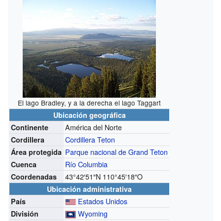
El lago Bradley, y a la derecha el lago Taggart
Ubicación geográfica
América del Norte
Continente
Cordillera Teton
Cordillera
Parque nacional de Grand Teton
Área protegida
Río Columbia
Cuenca
43°42′51″N
110°45′18″O
Coordenadas
Ubicación administrativa
Estados Unidos
País
Wyoming
División