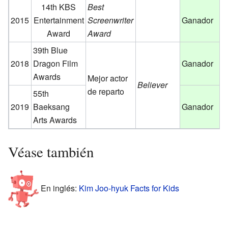
14th KBS
Best
2015
Entertainment
Screenwriter
Ganador
Award
Award
39th Blue
2018
Dragon Film
Ganador
Awards
Mejor actor
Believer
de reparto
55th
2019
Baeksang
Ganador
Arts Awards
Véase también
En inglés:
Kim Joo-hyuk Facts for Kids