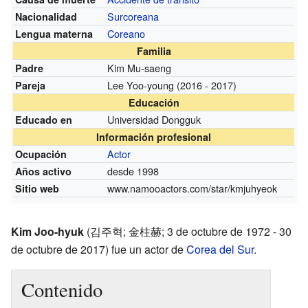
Surcoreana
Nacionalidad
Coreano
Lengua materna
Familia
Kim Mu-saeng
Padre
Lee Yoo-young
(2016 - 2017)
Pareja
Educación
Universidad Dongguk
Educado en
Información profesional
Actor
Ocupación
desde 1998
Años activo
www.namooactors.com/star/kmjuhyeok
Sitio web
Kim Joo-hyuk
(김주혁; 金柱赫; 3 de octubre de 1972 - 30
de octubre de 2017) fue un actor de
Corea del Sur
.
Contenido