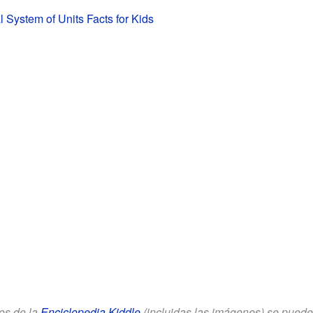
l System of Units Facts for Kids
los de la
Enciclopedia Kiddle
(incluidas las imágenes) se puede u