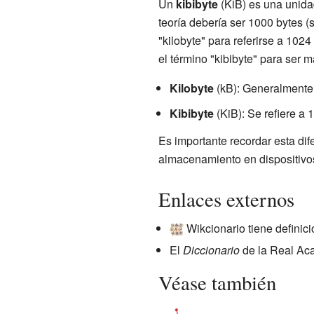
Un
kibibyte
(KiB) es una unidad
teoría debería ser 1000 bytes (s
"kilobyte" para referirse a 102
el término "kibibyte" para ser
Kilobyte
(kB): Generalmente 
Kibibyte
(KiB): Se refiere a 
Es importante recordar esta di
almacenamiento en dispositivos
Enlaces externos
Wikcionario tiene definic
El
Diccionario
de la Real Aca
Véase también