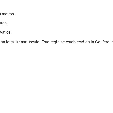
 metros.
tros.
vatios.
una letra "k" minúscula. Esta regla se estableció en la Confere