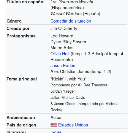
Títulos en español
Los Guerreros Wasabi
(Hispanoamérica)
(España)
Wasabi Warriors
Comedia de situación
Género
Jim O'Doherty
Creado por
Leo Howard
Protagonistas
Dylan Riley Snyder
Mateo Arias
Olivia Holt
(temp. 1-3 Principal temp. 4
Recurrente)
Jason Earles
Alex Christian Jones (temp. 1-2)
"Kickin' It with You"
Tema principal
(compuesto por Ali Dee Theodore,
Jordan Yaeger,
Julian Michael Davis
& Jason Gleed, interpretado por Victoria
Rocks)
Actual
Ambientación
Estados Unidos
País de origen
Inglés
Idioma(s)