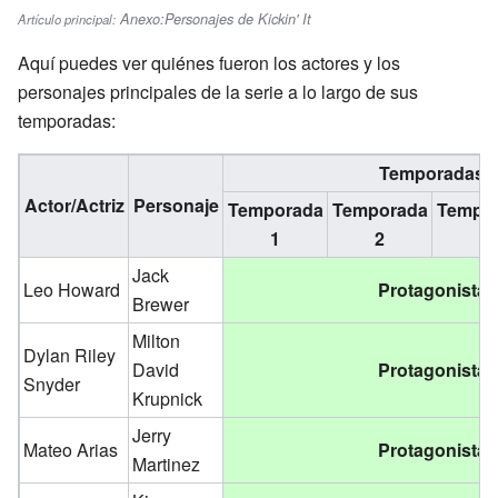
Anexo:Personajes de Kickin' It
Artículo principal:
Aquí puedes ver quiénes fueron los actores y los
personajes principales de la serie a lo largo de sus
temporadas:
Temporadas
Actor/Actriz
Personaje
Temporada
Temporada
Tempo
1
2
3
Jack
Leo Howard
Protagonista
Brewer
Milton
Dylan Riley
David
Protagonista
Snyder
Krupnick
Jerry
Mateo Arias
Protagonista
Martinez