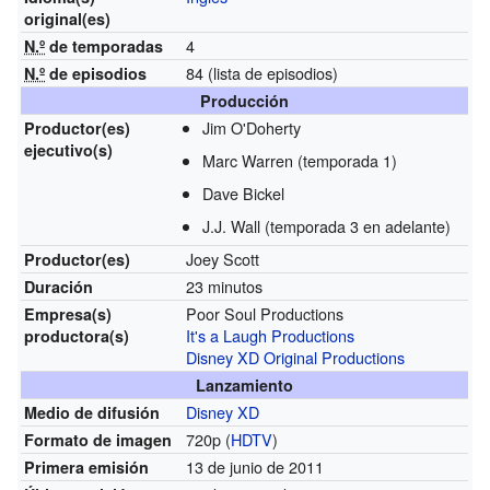
original(es)
4
N.º
de temporadas
84
(lista de episodios)
N.º
de episodios
Producción
Jim O'Doherty
Productor(es)
ejecutivo(s)
Marc Warren
(temporada 1)
Dave Bickel
J.J. Wall
(temporada 3 en adelante)
Joey Scott
Productor(es)
23 minutos
Duración
Poor Soul Productions
Empresa(s)
It's a Laugh Productions
productora(s)
Disney XD Original Productions
Lanzamiento
Disney XD
Medio de difusión
720p (
HDTV
)
Formato de imagen
13 de junio de 2011
Primera emisión