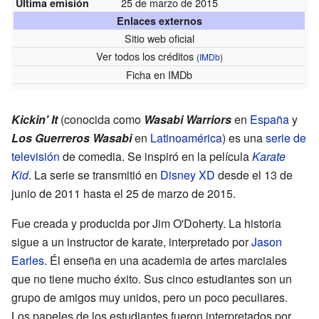
25 de marzo de 2015
Última emisión
Enlaces externos
Sitio web oficial
Ver todos los créditos
(
IMDb
)
Ficha
en IMDb
Kickin' It
(conocida como
Wasabi Warriors
en
España
y
Los Guerreros Wasabi
en
Latinoamérica
) es una
serie de
televisión
de comedia. Se inspiró en la película
Karate
Kid
. La serie se transmitió en
Disney XD
desde el 13 de
junio de 2011 hasta el 25 de marzo de 2015.
Fue creada y producida por Jim O'Doherty. La historia
sigue a un instructor de karate, interpretado por
Jason
Earles
. Él enseña en una academia de artes marciales
que no tiene mucho éxito. Sus cinco estudiantes son un
grupo de amigos muy unidos, pero un poco peculiares.
Los papeles de los estudiantes fueron interpretados por