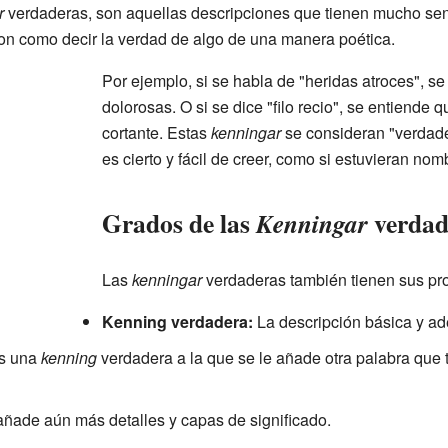
r
verdaderas, son aquellas descripciones que tienen mucho se
on como decir la verdad de algo de una manera poética.
Por ejemplo, si se habla de "heridas atroces", se
dolorosas. O si se dice "filo recio", se entiende q
cortante. Estas
kenningar
se consideran "verdade
es cierto y fácil de creer, como si estuvieran no
Grados de las
verdad
Kenningar
Las
kenningar
verdaderas también tienen sus pro
Kenning verdadera:
La descripción básica y a
s una
kenning
verdadera a la que se le añade otra palabra que
 añade aún más detalles y capas de significado.