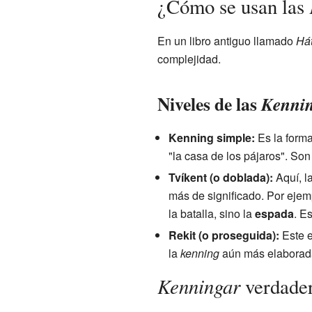
¿Cómo se usan las
En un libro antiguo llamado
Hát
complejidad.
Niveles de las
Kenni
Kenning simple:
Es la forma
"la casa de los pájaros". Son
Tvíkent (o doblada):
Aquí, l
más de significado. Por ejempl
la batalla, sino la
espada
. E
Rekit (o proseguida):
Este e
la
kenning
aún más elaborada
Kenningar
verdader