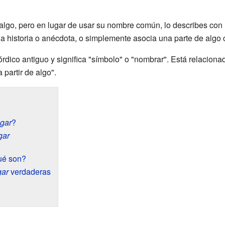
algo, pero en lugar de usar su nombre común, lo describes con u
a historia o anécdota, o simplemente asocia una parte de algo c
rdico antiguo y significa "símbolo" o "nombrar". Está relaciona
 partir de algo".
gar
?
gar
ué son?
gar
verdaderas