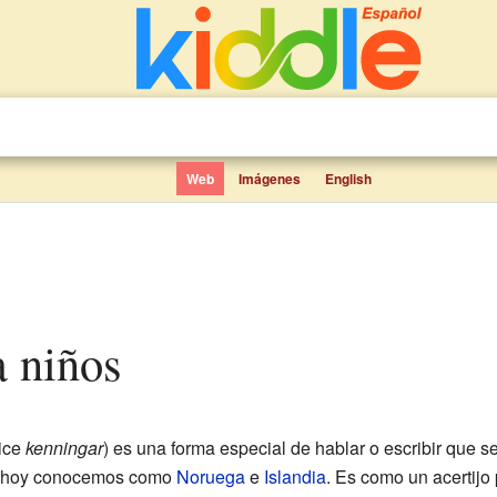
Web
Imágenes
English
a niños
dice
kenningar
) es una forma especial de hablar o escribir que s
que hoy conocemos como
Noruega
e
Islandia
. Es como un acertijo