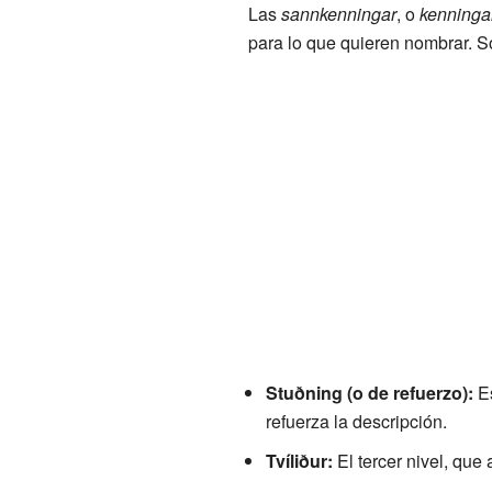
Las
sannkenningar
, o
kenninga
para lo que quieren nombrar. S
Stuðning (o de refuerzo):
E
refuerza la descripción.
Tvíliður:
El tercer nivel, que