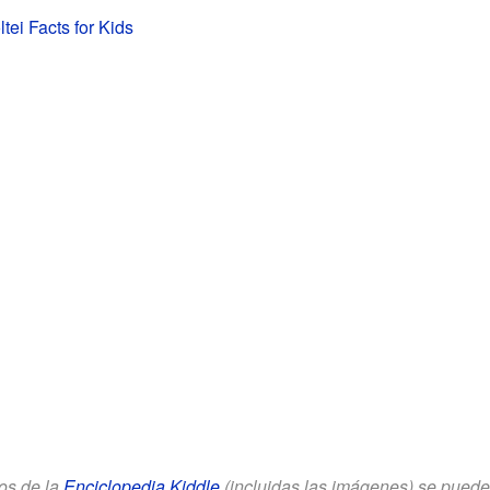
tei Facts for Kids
los de la
Enciclopedia Kiddle
(incluidas las imágenes) se puede u