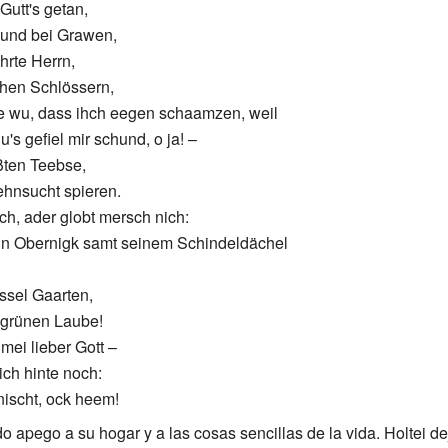
 Gutt's getan,
 und bei Grawen,
hrte Herrn,
chen Schlössern,
e wu, dass ihch eegen schaamzen, weil
u's gefiel mir schund, o ja! –
üßten Teebse,
ehnsucht spieren.
h, ader globt mersch nich:
n Obernigk samt seinem Schindeldächel
issel Gaarten,
grünen Laube!
mei lieber Gott –
ich hinte noch:
nischt, ock heem!
 apego a su hogar y a las cosas sencillas de la vida. Holtei de