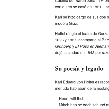
Castillo del Barón Johann Hier
con quien se casó en 1821. La
Karl se hizo cargo de sus dos hi
mudó a Graz.
Holtei dirigió el teatro de Gor
1826 y 1827, acompañó al Barón
Grünberg
y
El Ruso en Aleman
dejó la ciudad en 1843 por ra
Su poesía y legado
Karl Eduard von Holtei es reco
menudo hablaban de la nostalgia
Heem will ihch
Mihch han se ooch schund m