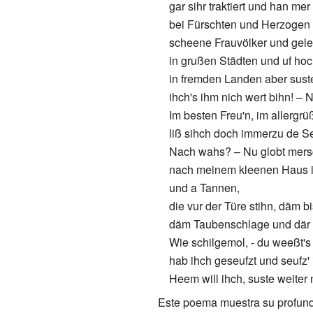
gar sihr traktiert und han mer
bei Fürschten und Herzogen
scheene Frauvölker und gele
in grußen Städten und uf ho
in fremden Landen aber sust
ihch's ihm nich wert bihn! – N
Im besten Freu'n, im allergr
liß sihch doch immerzu de S
Nach wahs? – Nu globt mersc
nach meinem kleenen Haus i
und a Tannen,
die vur der Türe stihn, däm b
däm Taubenschlage und där 
Wie schilgemol, - du weeßt's 
hab ihch geseufzt und seufz' 
Heem will ihch, suste weiter 
Este poema muestra su profundo