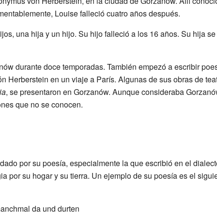
onymus von Herberstein, en la ciudad de Gorzanów. Allí conoc
mentablemente, Louise falleció cuatro años después.
jos, una hija y un hijo. Su hijo falleció a los 16 años. Su hija 
zanów durante doce temporadas. También empezó a escribir poesí
 Herberstein en un viaje a París. Algunas de sus obras de te
ia
, se presentaron en Gorzanów. Aunque consideraba Gorzanów
zones que no se conocen.
rdado por su poesía, especialmente la que escribió en el dialec
 por su hogar y su tierra. Un ejemplo de su poesía es el sigui
anchmal da und durten