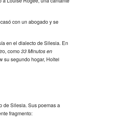
ió a Louise Rogée, una cantante
se casó con un abogado y se
a en el dialecto de Silesia. En
atro, como
33 Minutos en
 su segundo hogar, Holtei
to de Silesia. Sus poemas a
ente fragmento: