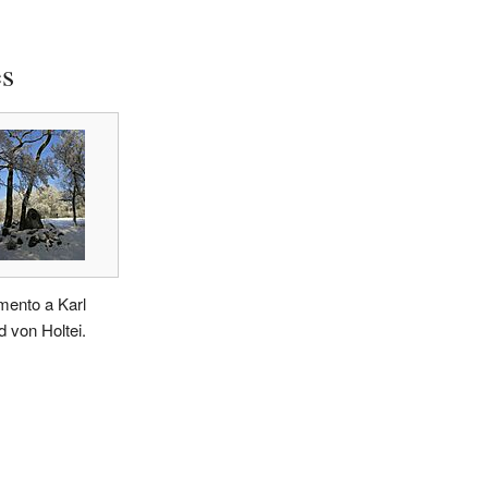
es
ento a Karl
 von Holtei.