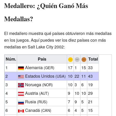
Medallero: ¿Quién Ganó Más
Medallas?
El medallero muestra qué países obtuvieron más medallas
en los juegos. Aquí puedes ver los diez países con más
medallas en Salt Lake City 2002:
Núm.
País
Total
1
Alemania
17
1
15
33
(GER)
2
Estados Unidos
10
22
11
43
(USA)
3
Noruega
10
3
6
19
(NOR)
4
Austria
9
10
10
29
(AUT)
5
Rusia
7
9
5
21
(RUS)
6
Canadá
6
4
5
15
(CAN)