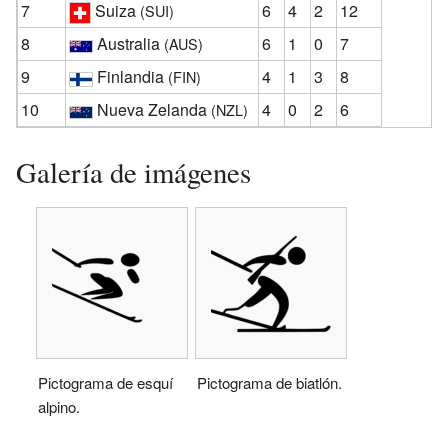
7
Suiza
6
4
2
12
(SUI)
8
Australia
6
1
0
7
(AUS)
9
Finlandia
4
1
3
8
(FIN)
10
Nueva Zelanda
4
0
2
6
(NZL)
Galería de imágenes
Pictograma de esquí
Pictograma de biatlón.
alpino.