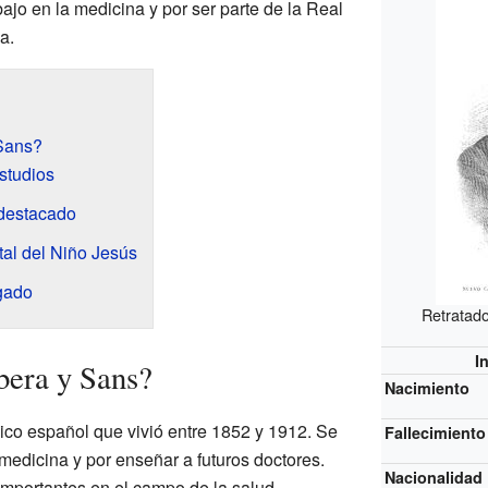
ajo en la medicina y por ser parte de la Real
a.
 Sans?
studios
 destacado
tal del Niño Jesús
gado
Retratad
I
bera y Sans?
Nacimiento
co español que vivió entre 1852 y 1912. Se
Fallecimiento
medicina y por enseñar a futuros doctores.
Nacionalidad
importantes en el campo de la salud.