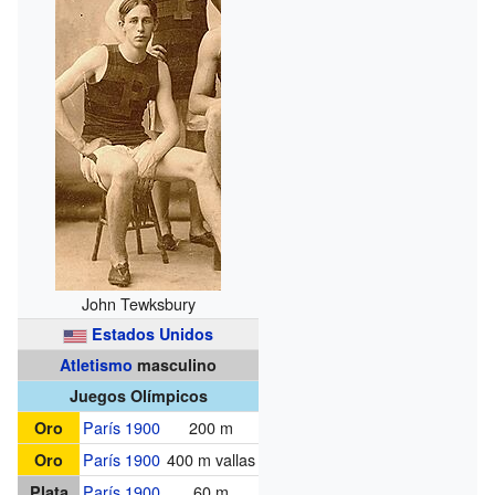
John Tewksbury
Estados Unidos
Atletismo
masculino
Juegos Olímpicos
París 1900
200 m
Oro
París 1900
400 m vallas
Oro
París 1900
60 m
Plata