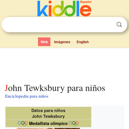
Web
Imágenes
English
John Tewksbury para niños
Enciclopedia para niños
Datos para niños
John Tewksbury
Medallista olímpico