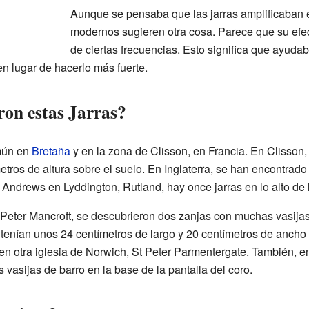
Aunque se pensaba que las jarras amplificaban e
modernos sugieren otra cosa. Parece que su efec
de ciertas frecuencias. Esto significa que ayudab
en lugar de hacerlo más fuerte.
on estas Jarras?
omún en
Bretaña
y en la zona de Clisson, en Francia. En Clisso
metros de altura sobre el suelo. En Inglaterra, se han encontrad
t Andrews en Lyddington, Rutland, hay once jarras en lo alto de 
t Peter Mancroft, se descubrieron dos zanjas con muchas vasijas
 tenían unos 24 centímetros de largo y 20 centímetros de ancho
en otra iglesia de Norwich, St Peter Parmentergate. También, e
s vasijas de barro en la base de la pantalla del coro.