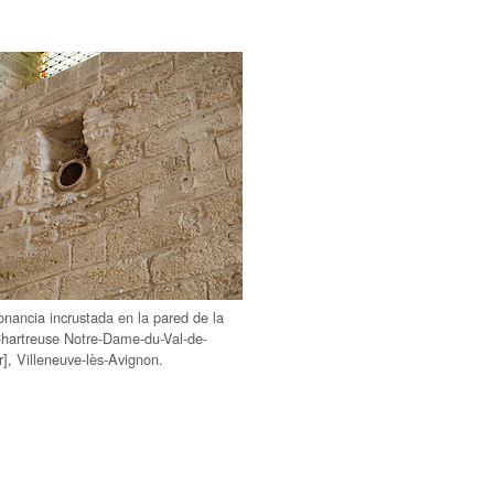
onancia incrustada en la pared de la
 Chartreuse Notre-Dame-du-Val-de-
r], Villeneuve-lès-Avignon.