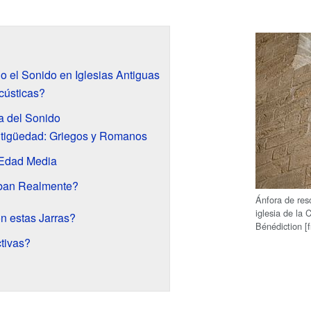
o el Sonido en Iglesias Antiguas
cústicas?
ia del Sonido
ntigüedad: Griegos y Romanos
 Edad Media
ban Realmente?
Ánfora de res
iglesia de la
n estas Jarras?
Bénédiction [f
tivas?