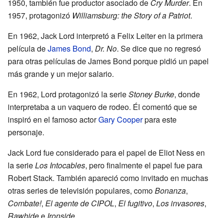
1950, también fue productor asociado de
Cry Murder
. En
1957, protagonizó
Williamsburg: the Story of a Patriot
.
En 1962, Jack Lord interpretó a Felix Leiter en la primera
película de
James Bond
,
Dr. No
. Se dice que no regresó
para otras películas de James Bond porque pidió un papel
más grande y un mejor salario.
En 1962, Lord protagonizó la serie
Stoney Burke
, donde
interpretaba a un vaquero de rodeo. Él comentó que se
inspiró en el famoso actor
Gary Cooper
para este
personaje.
Jack Lord fue considerado para el papel de Eliot Ness en
la serie
Los Intocables
, pero finalmente el papel fue para
Robert Stack. También apareció como invitado en muchas
otras series de televisión populares, como
Bonanza
,
Combate!
,
El agente de CIPOL
,
El fugitivo
,
Los invasores
,
Rawhide
e
Ironside
.