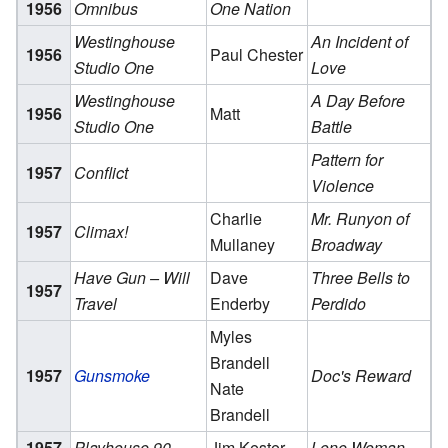
1956
Omnibus
One Nation
Westinghouse
An Incident of
1956
Paul Chester
Studio One
Love
Westinghouse
A Day Before
1956
Matt
Studio One
Battle
Pattern for
1957
Conflict
Violence
Charlie
Mr. Runyon of
1957
Climax!
Mullaney
Broadway
Have Gun – Will
Dave
Three Bells to
1957
Travel
Enderby
Perdido
Myles
Brandell
1957
Gunsmoke
Doc's Reward
Nate
Brandell
1957
Playhouse 90
Jim Kester
Lone Woman