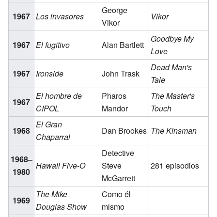
George
1967
Los invasores
Vikor
Vikor
Goodbye My
1967
El fugitivo
Alan Bartlett
Love
Dead Man's
1967
Ironside
John Trask
Tale
El hombre de
Pharos
The Master's
1967
CIPOL
Mandor
Touch
El Gran
1968
Dan Brookes
The Kinsman
Chaparral
Detective
1968–
Hawaii Five-O
Steve
281 episodios
1980
McGarrett
The Mike
Como él
1969
Douglas Show
mismo