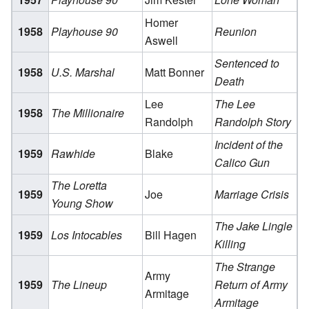
Homer
1958
Playhouse 90
Reunion
Aswell
Sentenced to
1958
U.S. Marshal
Matt Bonner
Death
Lee
The Lee
1958
The Millionaire
Randolph
Randolph Story
Incident of the
1959
Rawhide
Blake
Calico Gun
The Loretta
1959
Joe
Marriage Crisis
Young Show
The Jake Lingle
1959
Los Intocables
Bill Hagen
Killing
The Strange
Army
1959
The Lineup
Return of Army
Armitage
Armitage