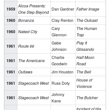
Alcoa Presents:
1959
Dan Gardner
Father Image
One Step Beyond
1960
Bonanza
Clay Renton
The Outcast
Cary
The Human
1960
Naked City
Glennon
Trap
Gabe
Play It
1961
Route 66
Johnson
Glissando
Charlie
Half Moon
1961
The Americans
Goodwin
Road
1961
Outlaws
Jim Houston
The Bell
House of
1961
Stagecoach West
Russ Doty
Violence
Johnny
1961
Stagecoach West
The Butcher
Kane
Incident of His