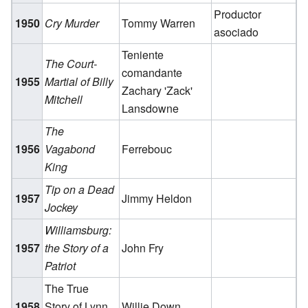
Productor
1950
Cry Murder
Tommy Warren
asociado
Teniente
The Court-
comandante
1955
Martial of Billy
Zachary 'Zack'
Mitchell
Lansdowne
The
1956
Vagabond
Ferrebouc
King
Tip on a Dead
1957
Jimmy Heldon
Jockey
Williamsburg:
1957
the Story of a
John Fry
Patriot
The True
1958
Story of Lynn
Willie Down