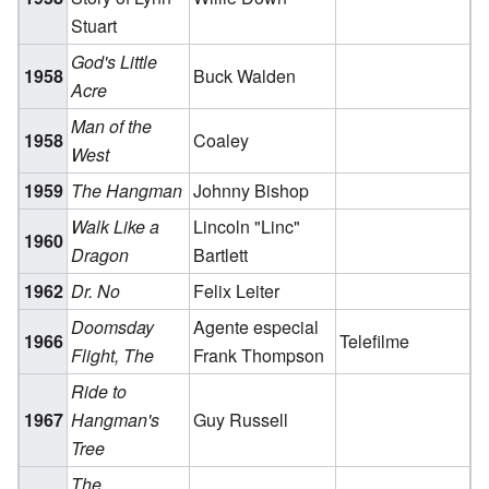
Stuart
God's Little
1958
Buck Walden
Acre
Man of the
1958
Coaley
West
1959
The Hangman
Johnny Bishop
Walk Like a
Lincoln "Linc"
1960
Dragon
Bartlett
1962
Dr. No
Felix Leiter
Doomsday
Agente especial
1966
Telefilme
Flight, The
Frank Thompson
Ride to
1967
Hangman's
Guy Russell
Tree
The