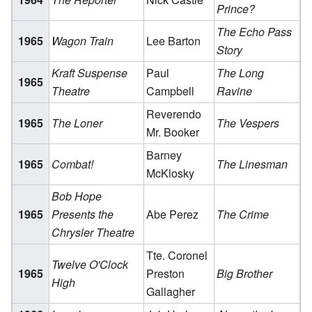
Prince?
The Echo Pass
1965
Wagon Train
Lee Barton
Story
Kraft Suspense
Paul
The Long
1965
Theatre
Campbell
Ravine
Reverendo
1965
The Loner
The Vespers
Mr. Booker
Barney
1965
Combat!
The Linesman
McKlosky
Bob Hope
1965
Presents the
Abe Perez
The Crime
Chrysler Theatre
Tte. Coronel
Twelve O'Clock
1965
Preston
Big Brother
High
Gallagher