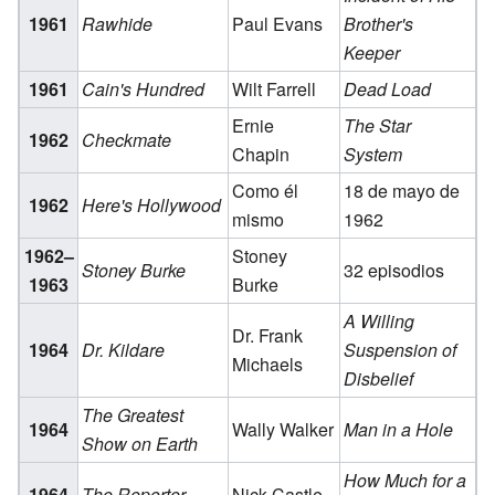
1961
Rawhide
Paul Evans
Brother's
Keeper
1961
Cain's Hundred
Wilt Farrell
Dead Load
Ernie
The Star
1962
Checkmate
Chapin
System
Como él
18 de mayo de
1962
Here's Hollywood
mismo
1962
1962–
Stoney
Stoney Burke
32 episodios
1963
Burke
A Willing
Dr. Frank
1964
Dr. Kildare
Suspension of
Michaels
Disbelief
The Greatest
1964
Wally Walker
Man in a Hole
Show on Earth
How Much for a
1964
The Reporter
Nick Castle