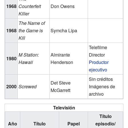
1968
Counterfeit
Don Owens
Killer
The Name of
1968
the Game is
Symcha Lipa
Kill
Telefilme
M Station:
Almirante
Director
1980
Hawaii
Henderson
Productor
ejecutivo
Sin créditos
Det Steve
2000
Screwed
Imágenes de
McGarrett
archivo
Televisión
Título
Año
Título
Papel
episodio/