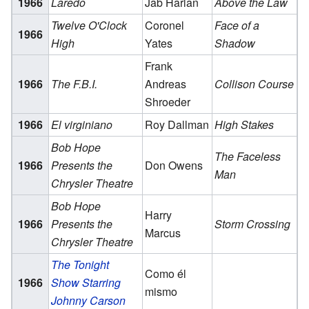
1966
Laredo
Jab Harlan
Above the Law
Twelve O'Clock
Coronel
Face of a
1966
High
Yates
Shadow
Frank
1966
The F.B.I.
Andreas
Collison Course
Shroeder
1966
El virginiano
Roy Dallman
High Stakes
Bob Hope
The Faceless
1966
Presents the
Don Owens
Man
Chrysler Theatre
Bob Hope
Harry
1966
Presents the
Storm Crossing
Marcus
Chrysler Theatre
The Tonight
Como él
1966
Show Starring
mismo
Johnny Carson