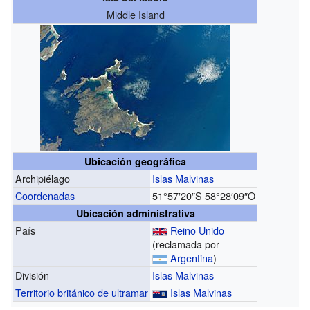
Middle Island
Ubicación geográfica
Archipiélago
Islas Malvinas
Coordenadas
51°57′20″S
58°28′09″O
Ubicación administrativa
País
Reino Unido
(reclamada por
Argentina
)
División
Islas Malvinas
Territorio británico de ultramar
Islas Malvinas