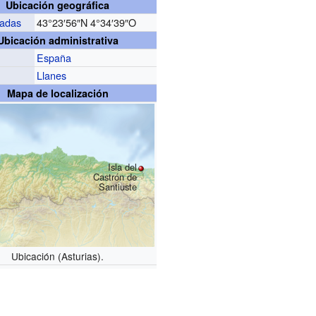
Ubicación geográfica
adas
43°23′56″N
4°34′39″O
Ubicación administrativa
España
Llanes
Mapa de localización
Isla del
Castrón de
Santiuste
Ubicación (Asturias).