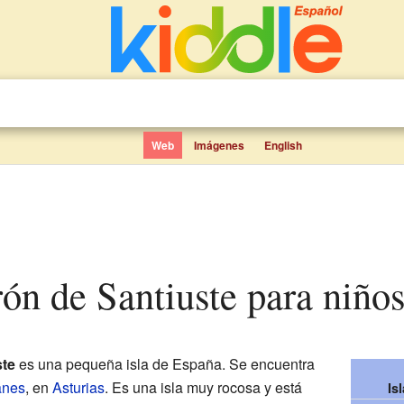
Web
Imágenes
English
trón de Santiuste para niño
ste
es una pequeña isla de España. Se encuentra
anes
, en
Asturias
. Es una isla muy rocosa y está
Is