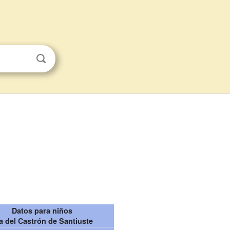
s
Datos para niños
la del Castrón de Santiuste