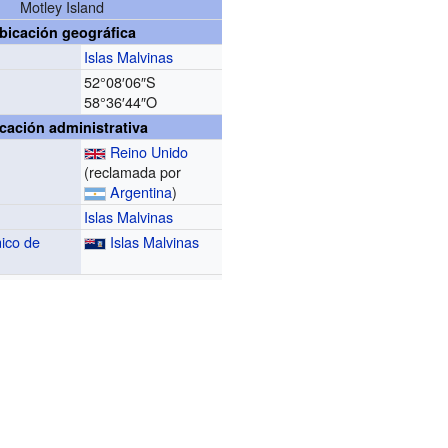
Motley Island
bicación geográfica
Islas Malvinas
52°08′06″S
58°36′44″O
cación administrativa
Reino Unido
(reclamada por
Argentina
)
Islas Malvinas
nico de
Islas Malvinas