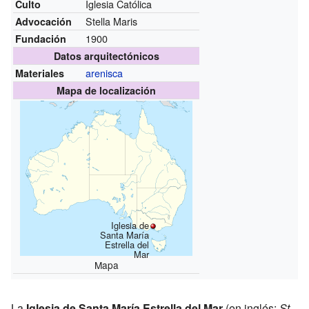
Iglesia Católica
Culto
Stella Maris
Advocación
1900
Fundación
Datos arquitectónicos
arenisca
Materiales
Mapa de localización
Iglesia de
Santa María
Estrella del
Mar
Mapa
La
Iglesia de Santa María Estrella del Mar
(en inglés:
St