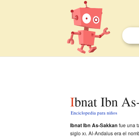
Ibnat Ibn A
Enciclopedia para niños
Ibnat Ibn As-Sakkan
fue una t
siglo
xi
. Al-Andalus era el nomb