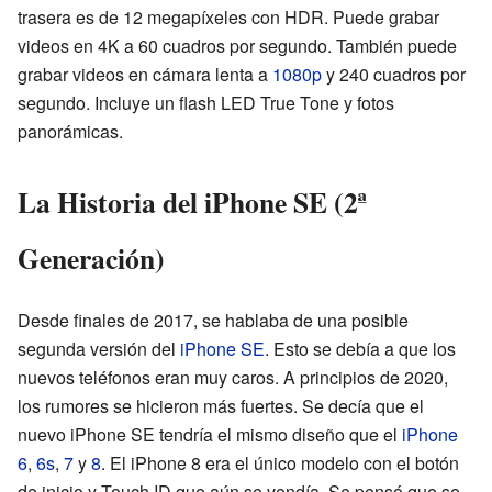
trasera es de 12 megapíxeles con HDR. Puede grabar
videos en 4K a 60 cuadros por segundo. También puede
grabar videos en cámara lenta a
1080p
y 240 cuadros por
segundo. Incluye un flash LED True Tone y fotos
panorámicas.
La Historia del iPhone SE (2ª
Generación)
Desde finales de 2017, se hablaba de una posible
segunda versión del
iPhone SE
. Esto se debía a que los
nuevos teléfonos eran muy caros. A principios de 2020,
los rumores se hicieron más fuertes. Se decía que el
nuevo iPhone SE tendría el mismo diseño que el
iPhone
6
,
6s
,
7
y
8
. El iPhone 8 era el único modelo con el botón
de inicio y Touch ID que aún se vendía. Se pensó que se