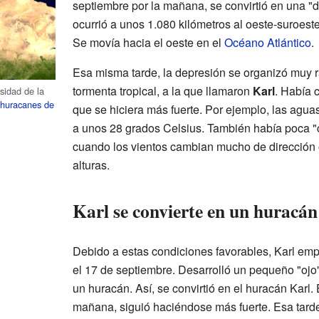
septiembre por la mañana, se convirtió en una "d
ocurrió a unos 1.080 kilómetros al oeste-suroeste
Se movía hacia el oeste en el
Océano Atlántico
.
Esa misma tarde, la depresión se organizó muy r
tormenta tropical, a la que llamaron
Karl
. Había 
nsidad de la
 huracanes de
que se hiciera más fuerte. Por ejemplo, las agua
a unos 28 grados Celsius. También había poca "c
cuando los vientos cambian mucho de dirección o
alturas.
Karl se convierte en un huracá
Debido a estas condiciones favorables, Karl emp
el 17 de septiembre. Desarrolló un pequeño "ojo"
un huracán. Así, se convirtió en el huracán Karl.
mañana, siguió haciéndose más fuerte. Esa tarde