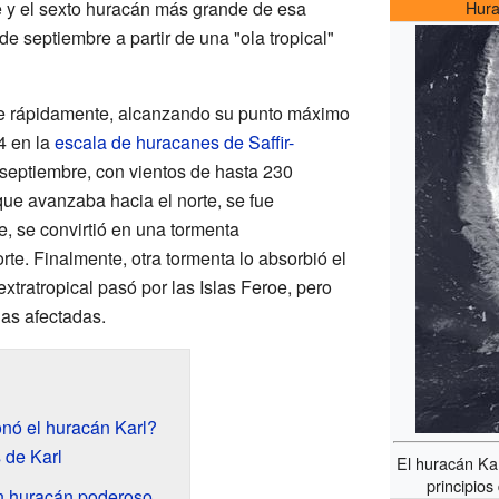
y el sexto huracán más grande de esa
Hura
de septiembre a partir de una "ola tropical"
te rápidamente, alcanzando su punto máximo
4 en la
escala de huracanes de Saffir-
e septiembre, con vientos de hasta 230
que avanzaba hacia el norte, se fue
e, se convirtió en una tormenta
norte. Finalmente, otra tormenta lo absorbió el
xtratropical pasó por las Islas Feroe, pero
as afectadas.
nó el huracán Karl?
 de Karl
El huracán Ka
principio
un huracán poderoso