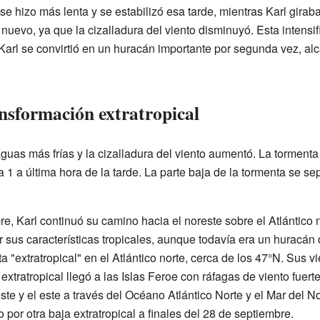
se hizo más lenta y se estabilizó esa tarde, mientras Karl girab
nuevo, ya que la cizalladura del viento disminuyó. Esta intensif
arl se convirtió en un huracán importante por segunda vez, al
ansformación extratropical
uas más frías y la cizalladura del viento aumentó. La tormenta
1 a última hora de la tarde. La parte baja de la tormenta se se
e, Karl continuó su camino hacia el noreste sobre el Atlántico n
 sus características tropicales, aunque todavía era un huracán
a "extratropical" en el Atlántico norte, cerca de los 47°N. Sus 
extratropical llegó a las Islas Feroe con ráfagas de viento fuert
ste y el este a través del Océano Atlántico Norte y el Mar del No
por otra baja extratropical a finales del 28 de septiembre.