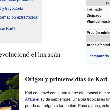
Hi
 y trayectoria
Formado
Disipado
formación extratropical
Vientos máx
cán Karl?
Presión míni
Áreas afecta
volucionó el huracán
temporada 
Origen y primeros días de Karl
Karl comenzó como una fuerte ola tropical que s
África
el 13 de septiembre. Una ola tropical es u
puede dar origen a tormentas. Poco a poco, esta 