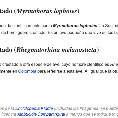
tado (
)
Myrmoborus lophotes
nocida científicamente como
Myrmoborus lophotes
. La Socie
de hormiguero crestado. Es un ave pequeña que vive en los 
tado (
)
Rhegmatorhina melanosticta
 crestado a otra especie de ave, cuyo nombre científico es
Rhe
lmente en
Colombia
para referirse a esta ave. Al igual que la o
los de la
Enciclopedia Kiddle
(incluidas las imágenes) se puede u
a licencia
Atribución-CompartirIgual
a menos que se indique lo con