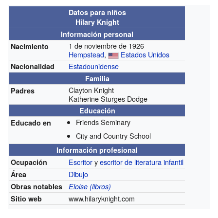
Datos para niños
Hilary Knight
Información personal
1 de noviembre de 1926
Nacimiento
Hempstead
,
Estados Unidos
Estadounidense
Nacionalidad
Familia
Clayton Knight
Padres
Katherine Sturges Dodge
Educación
Friends Seminary
Educado en
City and Country School
Información profesional
Escritor
y
escritor de literatura infantil
Ocupación
Dibujo
Área
Obras notables
Eloise (libros)
www.hilaryknight.com
Sitio web