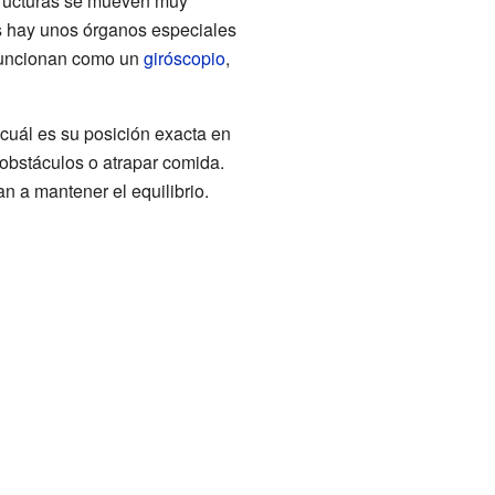
structuras se mueven muy
ios hay unos órganos especiales
funcionan como un
giróscopio
,
 cuál es su posición exacta en
 obstáculos o atrapar comida.
n a mantener el equilibrio.