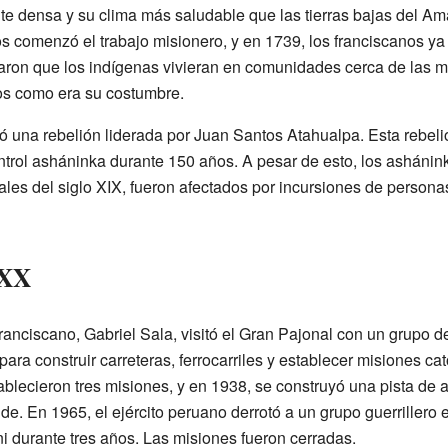
te densa y su clima más saludable que las tierras bajas del A
os comenzó el trabajo misionero, y en 1739, los franciscanos y
taron que los indígenas vivieran en comunidades cerca de las m
s como era su costumbre.
una rebelión liderada por Juan Santos Atahualpa. Esta rebelió
ontrol asháninka durante 150 años. A pesar de esto, los asháni
inales del siglo XIX, fueron afectados por incursiones de perso
 XX
ranciscano, Gabriel Sala, visitó el Gran Pajonal con un grup
ara construir carreteras, ferrocarriles y establecer misiones ca
blecieron tres misiones, y en 1938, se construyó una pista de at
 En 1965, el ejército peruano derrotó a un grupo guerrillero en
i durante tres años. Las misiones fueron cerradas.