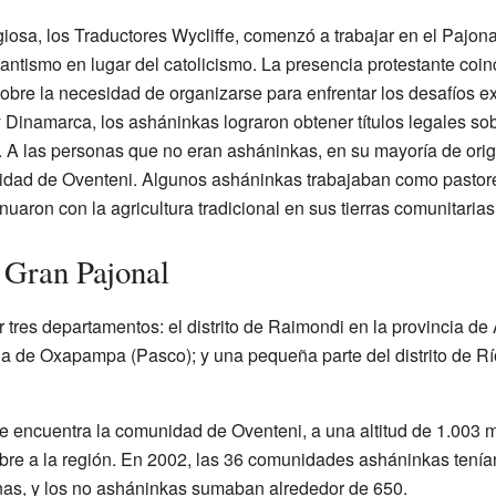
giosa, los Traductores Wycliffe, comenzó a trabajar en el Pajona
tantismo en lugar del catolicismo. La presencia protestante coin
obre la necesidad de organizarse para enfrentar los desafíos e
Dinamarca, los asháninkas lograron obtener títulos legales sobr
A las personas que no eran asháninkas, en su mayoría de origen
unidad de Oventeni. Algunos asháninkas trabajaban como pastor
inuaron con la agricultura tradicional en sus tierras comunitarias
 Gran Pajonal
tres departamentos: el distrito de Raimondi en la provincia de At
a de Oxapampa (Pasco); y una pequeña parte del distrito de Rí
se encuentra la comunidad de Oventeni, a una altitud de 1.003 m
mbre a la región. En 2002, las 36 comunidades asháninkas tení
s, y los no asháninkas sumaban alrededor de 650.