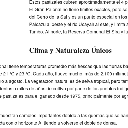
Estos pastizales cubren aproximadamente el 4 por
El Gran Pajonal no tiene límites exactos, pero se
del Cerro de la Sal y es un punto especial en los
Palcazu al oeste y el río Ucayali al este, y limita 
Tambo. Al norte, la Reserva Comunal El Sira y l
Clima y Naturaleza Únicos
jonal tiene temperaturas promedio más frescas que las tierras b
re 21 °C y 23 °C. Cada año, llueve mucho, más de 2.100 milíme
o a agosto. La vegetación natural es de selva tropical, pero t
cientos o miles de años de cultivo por parte de los pueblos ind
e pastizales para el ganado desde 1975, principalmente por agri
 muestran cambios importantes debido a las quemas que se han 
da como horizonte A, tiende a volverse el doble de densa.