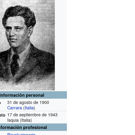
Información personal
31 de agosto de 1900
o
Carrara
(
Italia
)
17 de septiembre de 1943
nto
Isquia (Italia)
nformación profesional
Revolucionario
n