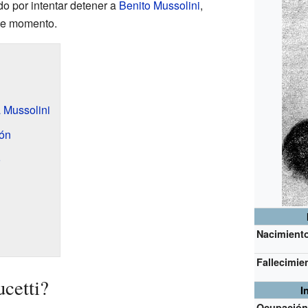
do por intentar detener a
Benito Mussolini
,
ese momento.
a Mussolini
ión
o
Nacimient
Fallecimie
cetti?
I
Ocupació