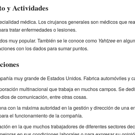
o y Actividades
ecialidad médica. Los cirujanos generales son médicos que re
para tratar enfermedades o lesiones.
ados muy popular. También se le conoce como
Yahtzee
en alguno
aciones con los dados para sumar puntos.
ciones
pañía muy grande de Estados Unidos. Fabrica automóviles y c
poración multinacional que trabaja en muchos campos. Se dedica
edios de comunicación, entre otras cosas.
sona con la máxima autoridad en la gestión y dirección de una 
para el funcionamiento de la compañía.
uación en la que muchos trabajadores de diferentes sectores dec
mejoras en sus condiciones laborales o para expresar su opini