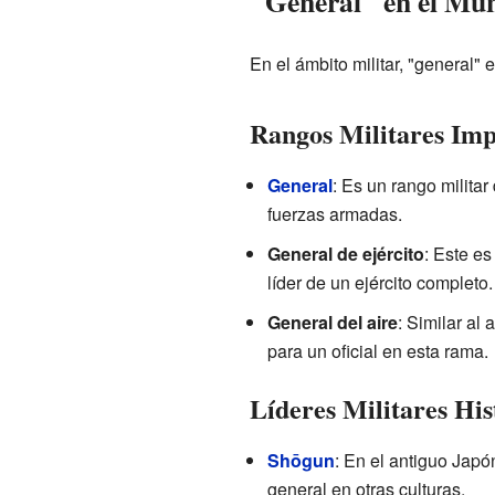
"General" en el Mun
En el ámbito militar, "general"
Rangos Militares Imp
General
: Es un rango militar
fuerzas armadas.
General de ejército
: Este es
líder de un ejército completo.
General del aire
: Similar al
para un oficial en esta rama.
Líderes Militares His
Shōgun
: En el antiguo Japó
general en otras culturas.