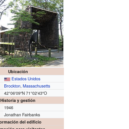
Ubicación
Estados Unidos
Brockton
,
Massachusetts
42°06′09″N
71°02′43″O
Historia y gestión
1946
Jonathan Fairbanks
formación del edificio