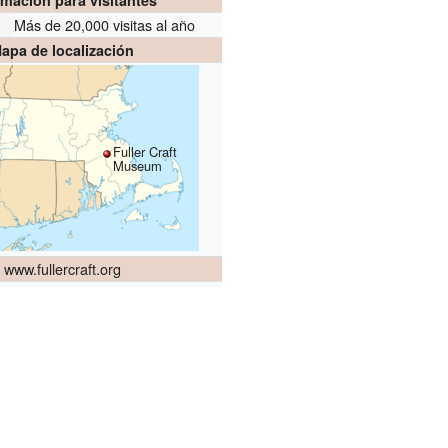
rmación para visitantes
Más de 20,000 visitas al año
apa de localización
Fuller Craft
Museum
www.fullercraft.org