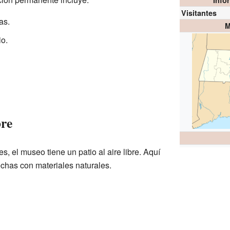
Info
Visitantes
as.
M
io.
bre
s, el museo tiene un patio al aire libre. Aquí
chas con materiales naturales.