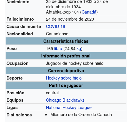
25 de diciembre de 1933 o 24 de
Nacimiento
diciembre de 1934
Ahtahkakoop 104 (
Canadá
)
24 de noviembre de 2020
Fallecimiento
COVID-19
Causa de muerte
Canadiense
Nacionalidad
Características físicas
165
libra
(74,84
kg
)
Peso
Información profesional
Jugador de hockey sobre hielo
Ocupación
Carrera deportiva
Hockey sobre hielo
Deporte
Perfil de jugador
central
Posición
Chicago Blackhawks
Equipos
National Hockey League
Ligas
Miembro de la Orden de Canadá
Distinciones