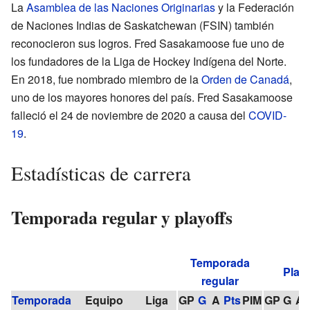
La
Asamblea de las Naciones Originarias
y la Federación
de Naciones Indias de Saskatchewan (FSIN) también
reconocieron sus logros. Fred Sasakamoose fue uno de
los fundadores de la Liga de Hockey Indígena del Norte.
En 2018, fue nombrado miembro de la
Orden de Canadá
,
uno de los mayores honores del país. Fred Sasakamoose
falleció el 24 de noviembre de 2020 a causa del
COVID-
19
.
Estadísticas de carrera
Temporada regular y playoffs
Temporada
Playo
regular
Temporada
Equipo
Liga
GP
G
A
Pts
PIM
GP
G
A