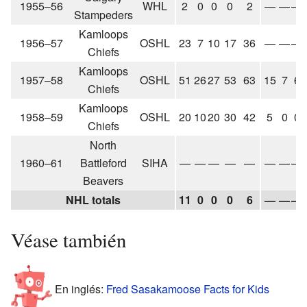
1955–56
WHL
2
0
0
0
2
—
—
—
Stampeders
Kamloops
1956–57
OSHL
23
7
10
17
36
—
—
—
Chiefs
Kamloops
1957–58
OSHL
51
26
27
53
63
15
7
6
Chiefs
Kamloops
1958–59
OSHL
20
10
20
30
42
5
0
0
Chiefs
North
1960–61
Battleford
SIHA
—
—
—
—
—
—
—
—
Beavers
NHL totals
11
0
0
0
6
—
—
—
Véase también
En inglés:
Fred Sasakamoose Facts for Kids