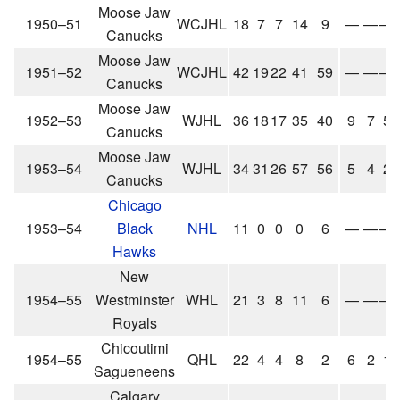
Moose Jaw
1950–51
WCJHL
18
7
7
14
9
—
—
—
Canucks
Moose Jaw
1951–52
WCJHL
42
19
22
41
59
—
—
—
Canucks
Moose Jaw
1952–53
WJHL
36
18
17
35
40
9
7
5
Canucks
Moose Jaw
1953–54
WJHL
34
31
26
57
56
5
4
2
Canucks
Chicago
1953–54
Black
NHL
11
0
0
0
6
—
—
—
Hawks
New
1954–55
Westminster
WHL
21
3
8
11
6
—
—
—
Royals
Chicoutimi
1954–55
QHL
22
4
4
8
2
6
2
1
Sagueneens
Calgary