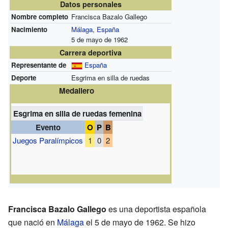
Datos personales
Nombre completo
Francisca Bazalo Gallego
Nacimiento
Málaga
,
España
5 de mayo de 1962
Carrera deportiva
Representante de
España
Deporte
Esgrima en silla de ruedas
Medallero
Esgrima en silla de ruedas femenina
Evento
O
P
B
Juegos Paralímpicos
1
0
2
Francisca Bazalo Gallego
es una deportista española
que nació en
Málaga
el 5 de mayo de 1962. Se hizo