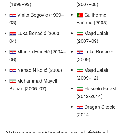
(1998–99)
(2007–08)
Vinko Begović (1999–
Guilherme
03)
Farinha (2008)
Luka Bonačić (2003–
Majid Jalali
04)
(2007–09)
Mladen Frančić (2004–
Luka Bonačić
06)
(2009)
Nenad Nikolić (2006)
Majid Jalali
(2009–12)
Mohammad Mayeli
Kohan (2006–07)
Hossein Faraki
(2012-2014)
Dragan Skocic
(2014-
Números retirados en el fútbol