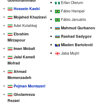
Golmohammadi
Erfan Olerum
Hossein Kaebi
Fábio Hempel
Mojahed Khaziravi
Fábio Januário
Adel Kolahkaj
Mahmud Qurbanov
Ebrahim
Rashad Sadygov
Mirzapour
Mladen Bartolović
Iman Mobali
Jaba Mujiri
Jalal Kameli
Mofrad
Ahmad
Momenzadeh
Pejman Montazeri
Gholamreza
Rezaei