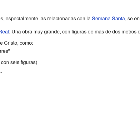
s, especialmente las relacionadas con la
Semana Santa
, se e
Real
: Una obra muy grande, con figuras de más de dos metros d
e Cristo, como:
eres"
con seis figuras)
"