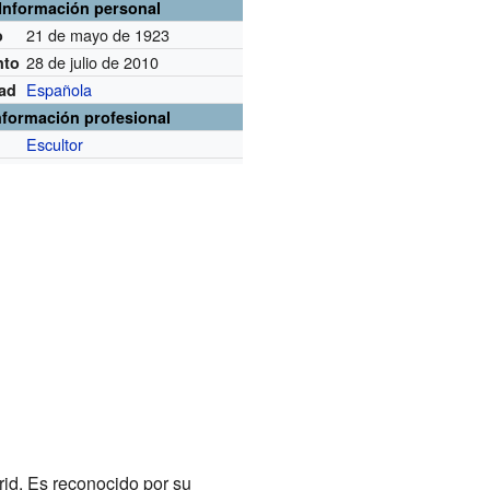
Información personal
21 de mayo de 1923
o
28 de julio de 2010
nto
Española
dad
nformación profesional
Escultor
n
rid. Es reconocido por su