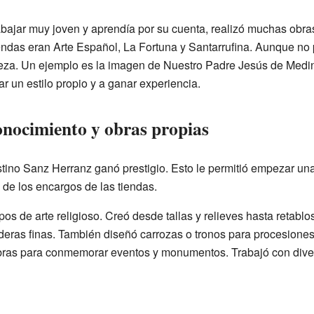
bajar muy joven y aprendía por su cuenta, realizó muchas obras
endas eran Arte Español, La Fortuna y Santarrufina. Aunque no p
ieza. Un ejemplo es la imagen de Nuestro Padre Jesús de Medina
ar un estilo propio y a ganar experiencia.
nocimiento y obras propias
stino Sanz Herranz ganó prestigio. Esto le permitió empezar u
de los encargos de las tiendas.
s de arte religioso. Creó desde tallas y relieves hasta retablo
deras finas. También diseñó carrozas o tronos para procesione
bras para conmemorar eventos y monumentos. Trabajó con diver