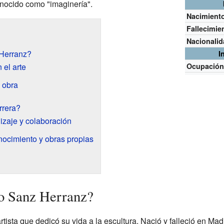
onocido como "imaginería".
Nacimient
Fallecimie
Nacionali
 Herranz?
I
 el arte
Ocupació
 obra
rrera?
izaje y colaboración
ocimiento y obras propias
no Sanz Herranz?
tista que dedicó su vida a la escultura. Nació y falleció en Mad