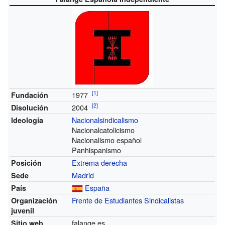
[
1
]
1977
Fundación
[
2
]
2004
Disolución
Nacionalsindicalismo
Ideología
Nacionalcatolicismo
Nacionalismo español
Panhispanismo
Extrema derecha
Posición
Madrid
Sede
España
País
Frente de Estudiantes Sindicalistas
Organización
juvenil
falange.es
Sitio web