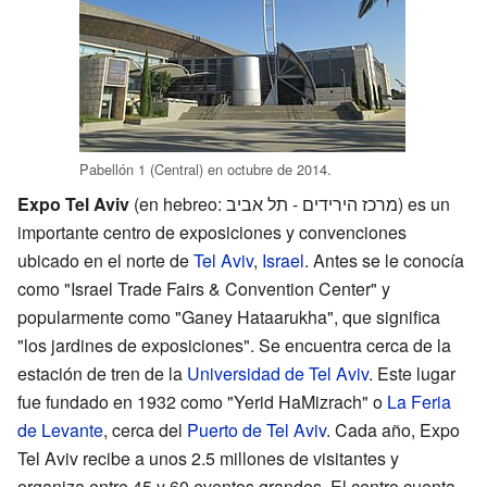
Pabellón 1 (Central) en octubre de 2014.
Expo Tel Aviv
(en hebreo: מרכז הירידים - תל אביב) es un
importante centro de exposiciones y convenciones
ubicado en el norte de
Tel Aviv
,
Israel
. Antes se le conocía
como "Israel Trade Fairs & Convention Center" y
popularmente como "Ganey Hataarukha", que significa
"los jardines de exposiciones". Se encuentra cerca de la
estación de tren de la
Universidad de Tel Aviv
. Este lugar
fue fundado en 1932 como "Yerid HaMizrach" o
La Feria
de Levante
, cerca del
Puerto de Tel Aviv
. Cada año, Expo
Tel Aviv recibe a unos 2.5 millones de visitantes y
organiza entre 45 y 60 eventos grandes. El centro cuenta