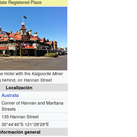
tate Registered Place
e Hotel with the
Kalgoorlie Miner
ng behind, on Hannan Street
Localización
Australia
Corner of Hannan and Maritana
Streets
135 Hannan Street
30°44′46″S
121°28′29″E
nformación general