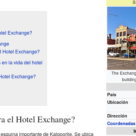
S
otel Exchange?
hange
l Hotel Exchange?
en la vida del hotel
The Exchang
 Hotel Exchange?
buildi
País
Ubicación
Dirección
a el Hotel Exchange?
Coordenadas
I
esquina importante de Kalgoorlie. Se ubica