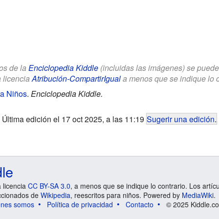
los de la
Enciclopedia Kiddle
(incluidas las imágenes) se puede u
a licencia
Atribución-CompartirIgual
a menos que se indique lo con
ra Niños
.
Enciclopedia Kiddle.
Última edición el 17 oct 2025, a las 11:19
Sugerir una edición
.
dle
a licencia
CC BY-SA 3.0
, a menos que se indique lo contrario. Los artíc
ccionados de
Wikipedia
, reescritos para niños. Powered by
MediaWiki
.
énes somos
Política de privacidad
Contacto
© 2025 Kiddle.co