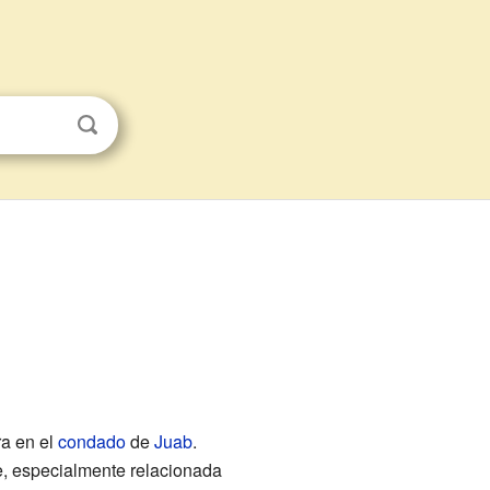
ra en el
condado
de
Juab
.
te, especialmente relacionada