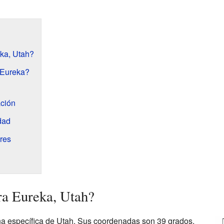
ka, Utah?
 Eureka?
ación
dad
res
ra Eureka, Utah?
na específica de Utah. Sus coordenadas son 39 grados,