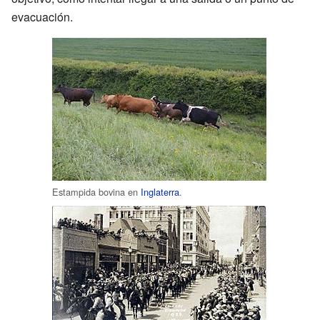
evacuación.
Estampida bovina en
Inglaterra
.