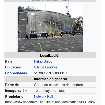
Localización
Reino Unido
País
City de Londres
Ubicación
51°30′42″N 0°06′11″O
Coordenadas
Información general
Grupo de estaciones de Londres
Parte de
10 de mayo de 1886
Inauguración
Network Rail
Propietario
https://www.nationalrail.co.uk/stations_destinations/BFR.aspx