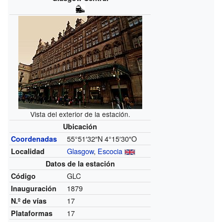
Vista del exterior de la estación.
Ubicación
55°51′32″N
4°15′30″O
Coordenadas
Glasgow
,
Escocia
Localidad
Datos de la estación
GLC
Código
1879
Inauguración
17
N.º de vías
17
Plataformas