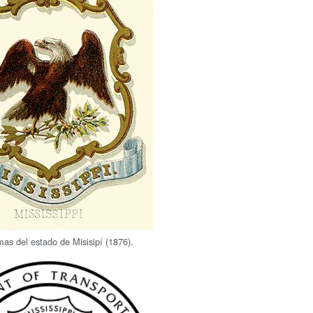
as del estado de Misisipí (1876).