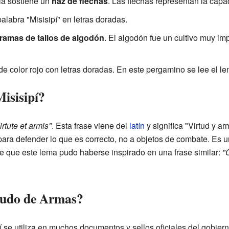
ila sostiene un
haz de flechas
. Las flechas representan la cap
palabra "Misisipí" en letras doradas.
ramas de tallos de algodón
. El algodón fue un cultivo muy im
e color rojo con letras doradas. En este pergamino se lee el le
Misisipí?
irtute et armis"
. Esta frase viene del
latín
y significa "Virtud y a
or para defender lo que es correcto, no a objetos de combate. Es
cree que este lema pudo haberse inspirado en una frase similar:
"
cudo de Armas?
 se utiliza en muchos documentos y sellos oficiales del gobier