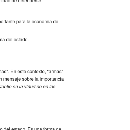
acidad de defenderse.
portante para la economía de
ma del estado.
rmas". En este contexto, "armas"
 un mensaje sobre la importancia
Confío en la virtud no en las
no del estado. Es una forma de