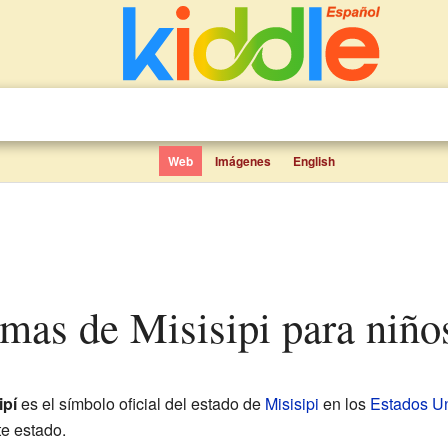
Web
Imágenes
English
rmas de Misisipi para niño
ipí
es el símbolo oficial del estado de
Misisipi
en los
Estados U
te estado.