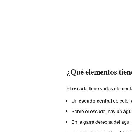
¿Qué elementos tien
El escudo tiene varios element
Un
escudo central
de color 
Sobre el escudo, hay un
águ
En la garra derecha del águi