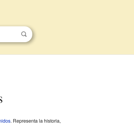
s
nidos
. Representa la historia,