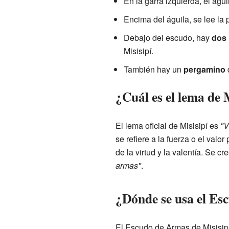
En la garra izquierda, el águ
Encima del águila, se lee la 
Debajo del escudo, hay
dos 
Misisipí.
También hay un
pergamino
d
¿Cuál es el lema de 
El lema oficial de Misisipí es
"V
se refiere a la fuerza o el val
de la virtud y la valentía. Se 
armas"
.
¿Dónde se usa el Es
El Escudo de Armas de Misisipí