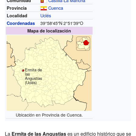
Castilla-La Mancha
Comunidad
Cuenca
Provincia
Uclés
Localidad
39°58′45″N
2°51′39″O
Coordenadas
Mapa de localización
Ermita de
las
Angustias
(Uclés)
Ubicación en Provincia de Cuenca.
La
Ermita de las Angustias
es un edificio histórico que se