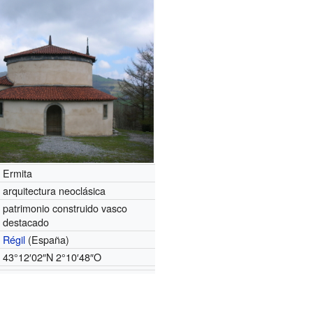
Ermita
arquitectura neoclásica
patrimonio construido vasco
destacado
Régil
(España)
43°12′02″N
2°10′48″O