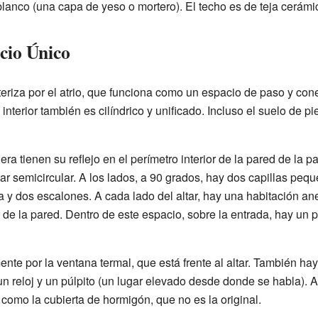
lanco (una capa de yeso o mortero). El techo es de teja cerámi
cio Único
acteriza por el atrio, que funciona como un espacio de paso y con
 interior también es cilíndrico y unificado. Incluso el suelo de pi
ra tienen su reflejo en el perímetro interior de la pared de la pa
tar semicircular. A los lados, a 90 grados, hay dos capillas pequ
 y dos escalones. A cada lado del altar, hay una habitación a
ior de la pared. Dentro de este espacio, sobre la entrada, hay 
mente por la ventana termal, que está frente al altar. También ha
 reloj y un púlpito (un lugar elevado desde donde se habla). A 
como la cubierta de hormigón, que no es la original.