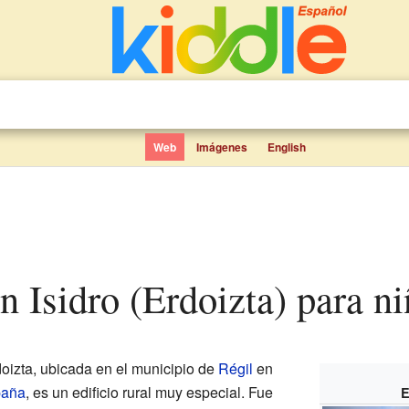
Web
Imágenes
English
an Isidro (Erdoizta) para n
oizta, ubicada en el municipio de
Régil
en
paña
, es un edificio rural muy especial. Fue
E