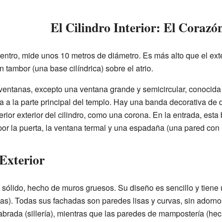
El Cilindro Interior: El Corazó
 dentro, mide unos 10 metros de diámetro. Es más alto que el exte
tambor (una base cilíndrica) sobre el atrio.
 ventanas, excepto una ventana grande y semicircular, conocida
a a la parte principal del templo. Hay una banda decorativa de 
perior exterior del cilindro, como una corona. En la entrada, est
 por la puerta, la ventana termal y una espadaña (una pared co
 Exterior
y sólido, hecho de muros gruesos. Su diseño es sencillo y tien
nas). Todas sus fachadas son paredes lisas y curvas, sin adorno
brada (sillería), mientras que las paredes de mampostería (hech