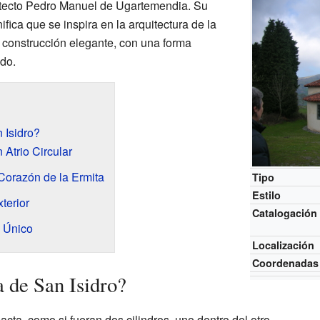
uitecto Pedro Manuel de Ugartemendia. Su
ifica que se inspira en la arquitectura de la
 construcción elegante, con una forma
do.
 Isidro?
n Atrio Circular
l Corazón de la Ermita
Tipo
Estilo
terior
Catalogación
o Único
Localización
Coordenadas
 de San Isidro?
cta, como si fueran dos cilindros, uno dentro del otro.