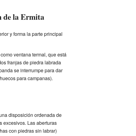
n de la Ermita
rior y forma la parte principal
 como ventana termal, que está
dos franjas de piedra labrada
a banda se interrumpe para dar
n huecos para campanas).
e una disposición ordenada de
s excesivos. Las aberturas
as con piedras sin labrar)