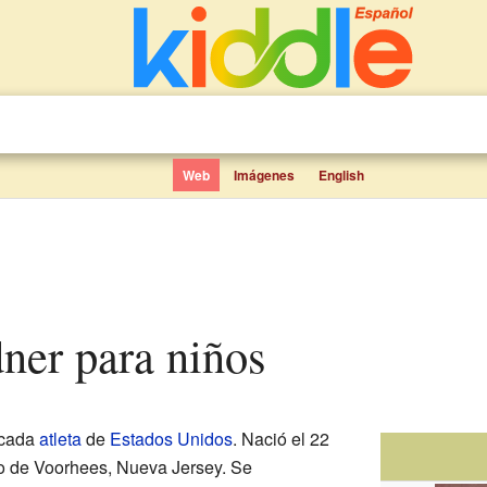
Web
Imágenes
English
dner para niños
acada
atleta
de
Estados Unidos
. Nació el 22
io de Voorhees, Nueva Jersey. Se