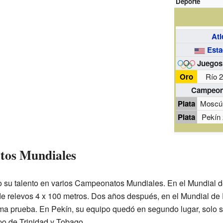
Deporte
Atl
Esta
Juegos
Oro
Río 
Campeon
Plata
Moscú
Plata
Pekín
tos Mundiales
 su talento en varios Campeonatos Mundiales. En el Mundial 
de relevos 4 x 100 metros. Dos años después, en el Mundial de 
ma prueba. En Pekín, su equipo quedó en segundo lugar, solo 
po de Trinidad y Tobago.