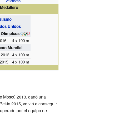
Atletismo
Medallero
etismo
dos Unidos
 Olímpicos
2016
4 x 100 m
ato Mundial
 2013
4 x 100 m
 2015
4 x 100 m
de Moscú 2013, ganó una
Pekín 2015, volvió a conseguir
superado por el equipo de