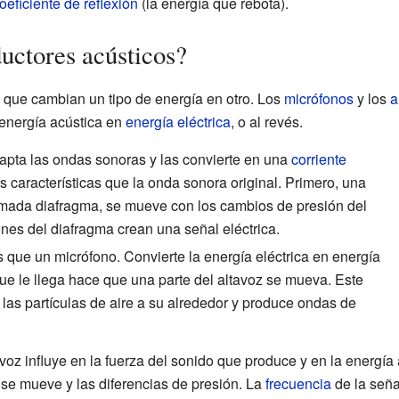
oeficiente de reflexión
(la energía que rebota).
uctores acústicos?
que cambian un tipo de energía en otro. Los
micrófonos
y los
a
 energía acústica en
energía eléctrica
, o al revés.
apta las ondas sonoras y las convierte en una
corriente
 características que la onda sonora original. Primero, una
lamada diafragma, se mueve con los cambios de presión del
ones del diafragma crean una señal eléctrica.
 que un micrófono. Convierte la energía eléctrica en energía
que le llega hace que una parte del altavoz se mueva. Este
las partículas de aire a su alrededor y produce ondas de
avoz influye en la fuerza del sonido que produce y en la energía
se mueve y las diferencias de presión. La
frecuencia
de la señal