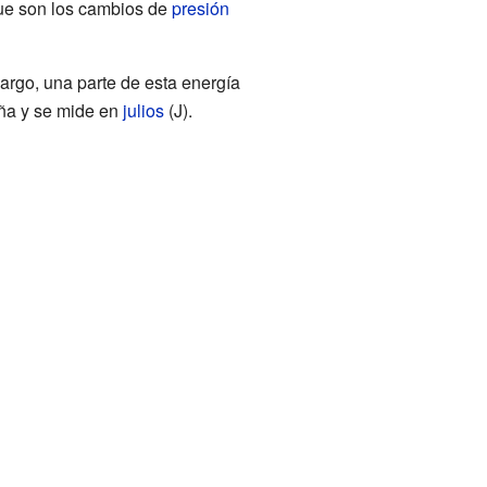
ue son los cambios de
presión
argo, una parte de esta energía
eña y se mide en
julios
(J).