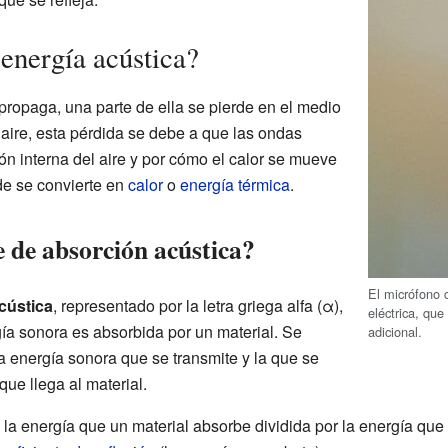
energía acústica?
propaga, una parte de ella se pierde en el medio
 aire, esta pérdida se debe a que las ondas
ión interna del aire y por cómo el calor se mueve
de se convierte en
calor
o
energía térmica
.
te de absorción acústica?
El micrófono 
cústica
, representado por la letra griega alfa (α),
eléctrica, que
a sonora es absorbida por un material. Se
adicional.
a energía sonora que se transmite y la que se
que llega al material.
a energía que un material absorbe dividida por la energía que in