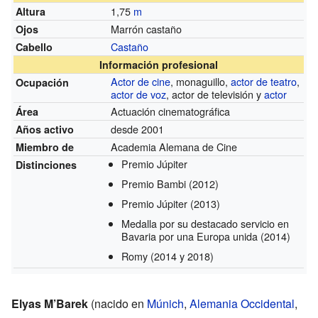
1,75
m
Altura
Marrón castaño
Ojos
Castaño
Cabello
Información profesional
Actor de cine
, monaguillo,
actor de teatro
,
Ocupación
actor de voz
, actor de televisión y
actor
Actuación cinematográfica
Área
desde 2001
Años activo
Academia Alemana de Cine
Miembro de
Premio Júpiter
Distinciones
Premio Bambi
(2012)
Premio Júpiter
(2013)
Medalla por su destacado servicio en
Bavaria por una Europa unida
(2014)
Romy
(2014 y 2018)
Elyas M’Barek
(nacido en
Múnich
,
Alemania Occidental
,