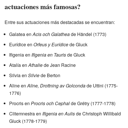
actuaciones más famosas?
Entre sus actuaciones más destacadas se encuentran:
Galatea en
Acis och Galathea
de Händel (1773)
Eurídice en
Orfeus y Eurídice
de Gluck
Ifigenia en
Ifigenia en Tauris
de Gluck
Atalía en
Athalie
de Jean Racine
Silvia en
Silvie
de Berton
Aline en
Aline, Drottning av Golconda
de Uttini (1775-
1776)
Procris en
Procris och Cephal
de Grétry (1777-1778)
Clitemnestra en
Ifigenia en Aulis
de Christoph Willibald
Gluck (1778-1779)