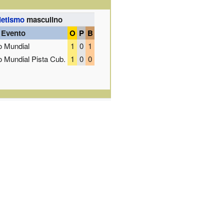
letismo
masculino
Evento
O
P
B
 Mundial
1
0
1
 Mundial Pista Cub.
1
0
0