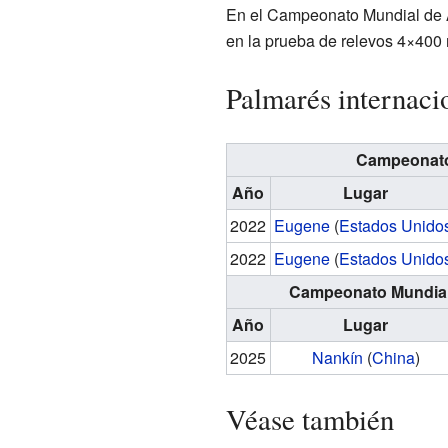
En el Campeonato Mundial de At
en la prueba de relevos 4×400 
Palmarés internaci
Campeonato
Año
Lugar
2022
Eugene
(
Estados Unido
2022
Eugene
(
Estados Unido
Campeonato Mundial 
Año
Lugar
2025
Nankín
(
China
)
Véase también