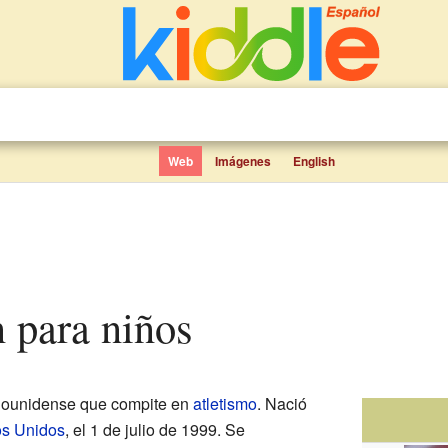
Web
Imágenes
English
n para niños
adounidense que compite en
atletismo
. Nació
os Unidos
, el 1 de julio de 1999. Se