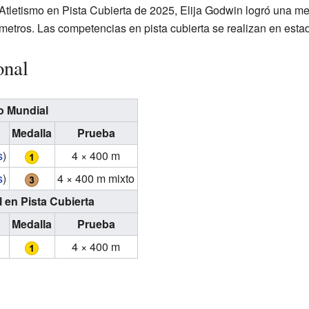
letismo en Pista Cubierta de 2025, Elija Godwin logró una med
metros. Las competencias en pista cubierta se realizan en estad
onal
 Mundial
Medalla
Prueba
s
)
4 × 400 m
s
)
4 × 400 m
mixto
en Pista Cubierta
Medalla
Prueba
4 × 400 m