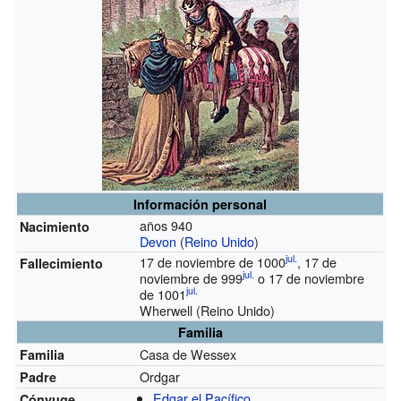
Información personal
años 940
Nacimiento
Devon
(
Reino Unido
)
jul.
17 de noviembre de 1000
, 17 de
Fallecimiento
jul.
noviembre de 999
o 17 de noviembre
jul.
de 1001
Wherwell (Reino Unido)
Familia
Casa de Wessex
Familia
Ordgar
Padre
Edgar el Pacífico
Cónyuge