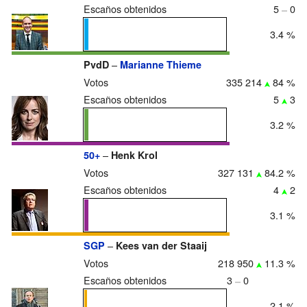
Escaños obtenidos
5
0
3.4 %
–
PvdD
Marianne Thieme
Votos
335 214
84 %
Escaños obtenidos
5
3
3.2 %
–
50+
Henk Krol
Votos
327 131
84.2 %
Escaños obtenidos
4
2
3.1 %
–
SGP
Kees van der Staaij
Votos
218 950
11.3 %
Escaños obtenidos
3
0
2.1 %