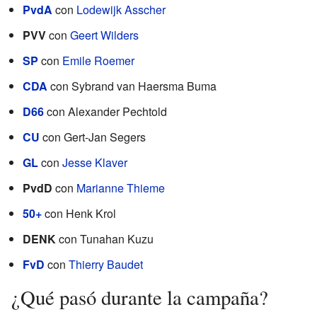
PvdA
con
Lodewijk Asscher
PVV
con
Geert Wilders
SP
con
Emile Roemer
CDA
con Sybrand van Haersma Buma
D66
con Alexander Pechtold
CU
con Gert-Jan Segers
GL
con
Jesse Klaver
PvdD
con
Marianne Thieme
50+
con Henk Krol
DENK
con Tunahan Kuzu
FvD
con
Thierry Baudet
¿Qué pasó durante la campaña?