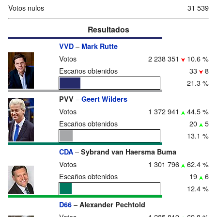
Votos nulos
31 539
Resultados
–
VVD
Mark Rutte
Votos
2 238 351
10.6 %
Escaños obtenidos
33
8
21.3 %
–
PVV
Geert Wilders
Votos
1 372 941
44.5 %
Escaños obtenidos
20
5
13.1 %
–
CDA
Sybrand van Haersma Buma
Votos
1 301 796
62.4 %
Escaños obtenidos
19
6
12.4 %
–
D66
Alexander Pechtold
Votos
1 285 819
69.8 %