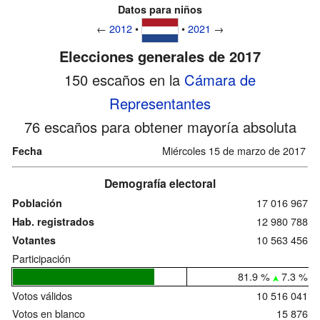
Datos para niños
←
2012
•
•
2021
→
Elecciones generales de 2017
150 escaños en la
Cámara de
Representantes
76 escaños para obtener mayoría absoluta
Miércoles 15 de marzo de 2017
Fecha
Demografía electoral
17 016 967
Población
12 980 788
Hab. registrados
10 563 456
Votantes
Participación
81.9 %
7.3 %
Votos válidos
10 516 041
Votos en blanco
15 876