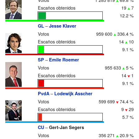
Escaños obtenidos
19
7
12.2 %
–
GL
Jesse Klaver
Votos
959 600
336.4 %
Escaños obtenidos
14
10
9.1 %
–
SP
Emile Roemer
Votos
955 633
5 %
Escaños obtenidos
14
1
9.1 %
–
PvdA
Lodewijk Asscher
Votos
599 699
74.4 %
Escaños obtenidos
9
29
5.7 %
–
CU
Gert-Jan Segers
Votos
356 271
20.9 %