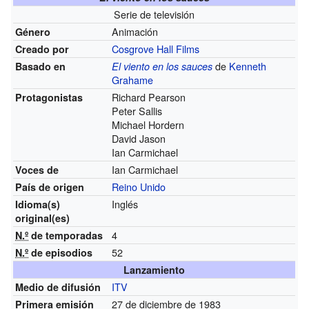
Serie de televisión
Animación
Género
Cosgrove Hall Films
Creado por
de
Kenneth
Basado en
El viento en los sauces
Grahame
Richard Pearson
Protagonistas
Peter Sallis
Michael Hordern
David Jason
Ian Carmichael
Ian Carmichael
Voces de
Reino Unido
País de origen
Inglés
Idioma(s)
original(es)
4
N.º
de temporadas
52
N.º
de episodios
Lanzamiento
ITV
Medio de difusión
27 de diciembre de 1983
Primera emisión