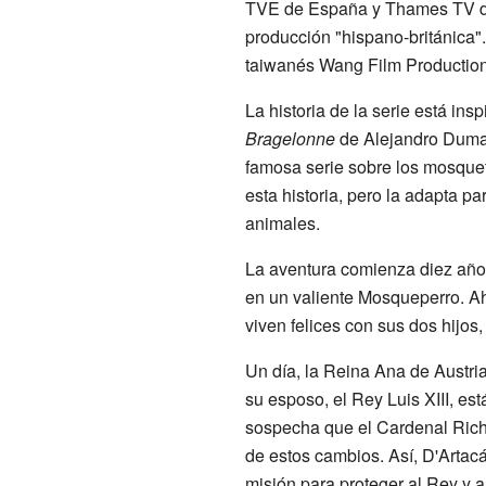
TVE de España y Thames TV del
producción "hispano-británica".
taiwanés Wang Film Production
La historia de la serie está ins
Bragelonne
de Alejandro Dumas
famosa serie sobre los mosquet
esta historia, pero la adapta p
animales.
La aventura comienza diez año
en un valiente Mosqueperro. Ah
viven felices con sus dos hijos,
Un día, la Reina Ana de Austri
su esposo, el Rey Luis XIII, es
sospecha que el Cardenal Riche
de estos cambios. Así, D'Arta
misión para proteger al Rey y al