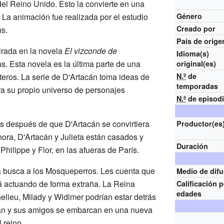
 Reino Unido. Esto la convierte en una
 La animación fue realizada por el estudio
Género
Creado por
s.
País de orige
pirada en la novela
El vizconde de
Idioma(s)
. Esta novela es la última parte de una
original(es)
eros. La serie de D'Artacán toma ideas de
N.º
de
temporadas
ara su propio universo de personajes
N.º
de episod
s después de que D'Artacán se convirtiera
Productor(es
ora, D'Artacán y Julieta están casados y
Duración
 Philippe y Flor, en las afueras de París.
a busca a los Mosqueperros. Les cuenta que
Medio de dif
tá actuando de forma extraña. La Reina
Calificación 
edades
lieu, Milady y Widimer podrían estar detrás
cán y sus amigos se embarcan en una nueva
 reino.