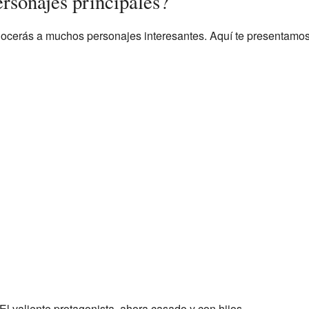
rsonajes principales?
nocerás a muchos personajes interesantes. Aquí te presentamos 
l valiente protagonista, ahora casado y con hijos.