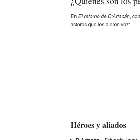
¿Quiénes son los pe
En
El retorno de D'Artacán
, co
actores que les dieron voz:
Héroes y aliados
D'Artacán
– Eduardo Jover: E