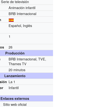
Serie de televisión
Animación infantil
BRB Internacional
n
Español, Inglés
1
26
ios
Producción
BRB Internacional, TVE,
)
Thames TV
20 minutos
Lanzamiento
La 1
usión
Infantil
por
Enlaces externos
Sitio web oficial