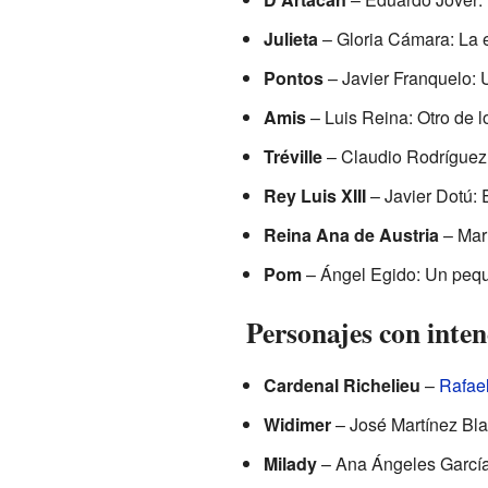
Julieta
– Gloria Cámara: La 
Pontos
– Javier Franquelo: 
Amis
– Luis Reina: Otro de l
Tréville
– Claudio Rodríguez:
Rey Luis XIII
– Javier Dotú: 
Reina Ana de Austria
– Marí
Pom
– Ángel Egido: Un peque
Personajes con inte
Cardenal Richelieu
–
Rafae
Widimer
– José Martínez Bla
Milady
– Ana Ángeles García: